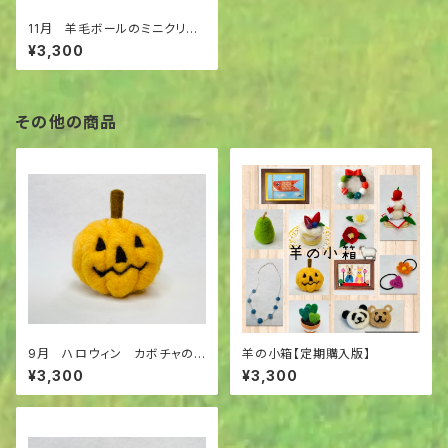
11月 羊毛ボールのミニクリス
マスリース
¥3,300
その他の商品
9月 ハロウィン カボチャのラ
羊の小箱【定期購入版】
ンタン
¥3,300
¥3,300